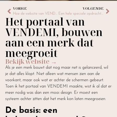
VORIGE
VOLGENDE
Hoe de website van VENDEMI ontstond, van idee tot online merk
Een hele speciale opdracht, de website van mijn moeder
Het portaal van
VENDEMI, bouwen
aan een merk dat
meegroeit
Bekijk website →
Als je een merk bouwt dat nog maar net is gelanceerd, wil
je dat alles klopt. Niet alleen wat mensen zien aan de
voorkant, maar ook wat er achter de schermen gebeurt.
Toen ik het portaal van VENDEMI maakte, wist ik al dat er
meer nodig was dan een mooi design. Er moest een
systeem achter zitten dat het merk kon laten meegroeien.
De basis: een