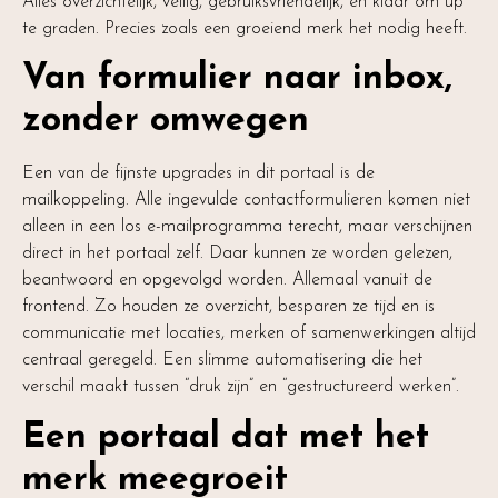
Alles overzichtelijk, veilig, gebruiksvriendelijk, en klaar om up
te graden. Precies zoals een groeiend merk het nodig heeft.
Van formulier naar inbox,
zonder omwegen
Een van de fijnste upgrades in dit portaal is de
mailkoppeling. Alle ingevulde contactformulieren komen niet
alleen in een los e-mailprogramma terecht, maar verschijnen
direct in het portaal zelf. Daar kunnen ze worden gelezen,
beantwoord en opgevolgd worden. Allemaal vanuit de
frontend. Zo houden ze overzicht, besparen ze tijd en is
communicatie met locaties, merken of samenwerkingen altijd
centraal geregeld. Een slimme automatisering die het
verschil maakt tussen “druk zijn” en “gestructureerd werken”.
Een portaal dat met het
merk meegroeit